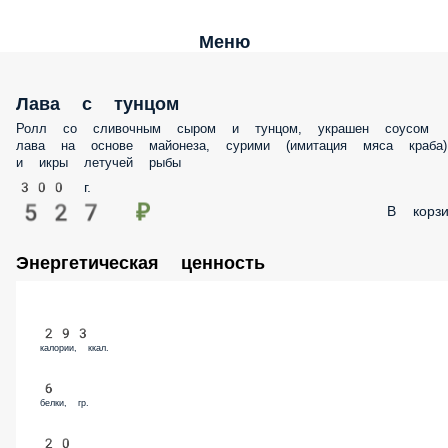
Меню
Лава с тунцом
Ролл со сливочным сыром и тунцом, украшен соусом
лава на основе майонеза, сурими (имитация мяса краба)
и икры летучей рыбы
300 г.
527 ₽
В корзи
Энергетическая ценность
293
калории, ккал.
6
белки, гр.
20