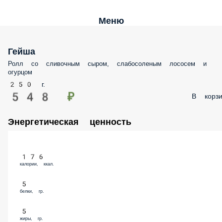
Меню
Гейша
Ролл со сливочным сыром, слабосоленым лососем и огурцом
250 г.
548 ₽
В корз
Энергетическая ценность
176
калории, ккал.
5
белки, гр.
5
жиры, гр.