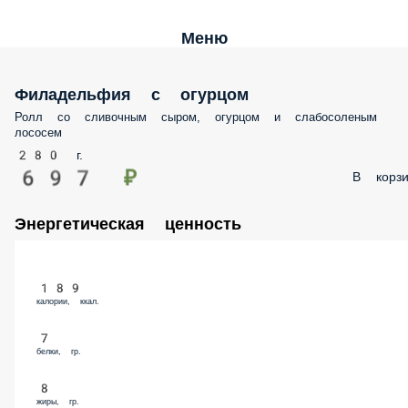
Меню
Филадельфия с огурцом
Ролл со сливочным сыром, огурцом и слабосоленым
лососем​​​​
280 г.
697 ₽
В корзи
Энергетическая ценность
189
калории, ккал.
7
белки, гр.
8
жиры, гр.