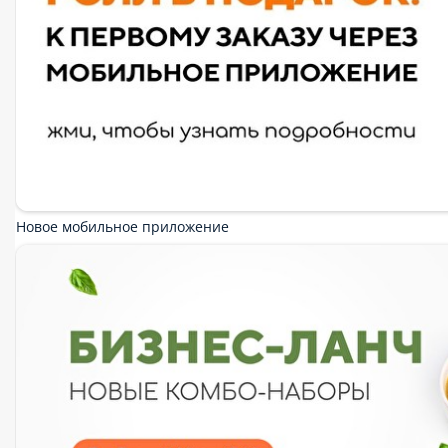
Поке
Супы
Горячие блюда