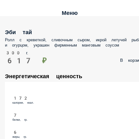
Меню
Эби тай
Ролл с креветкой, сливочным сыром, икрой летучей рыбы и огурцо
украшен фирменным манговым соусом
300 г.
617 ₽
В корз
Энергетическая ценность
172
калории, ккал.
7
белки, гр.
6
жиры, гр.