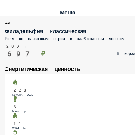
Меню
Филадельфия классическая
Ролл со сливочным сыром и слабосоленым лососем
280 г.
697 ₽
В корз
Энергетическая ценность
220
калории, ккал.
8
белки, гр.
11
жиры, гр.