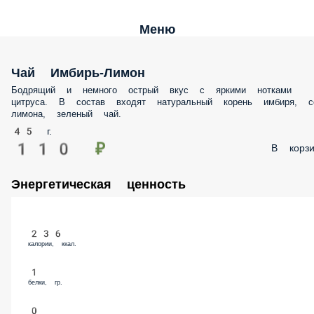
Меню
Чай Имбирь-Лимон
Бодрящий и немного острый вкус с яркими нотками цитруса. В сост
входят натуральный корень имбиря, сок лимона, зеленый чай.
45 г.
110 ₽
В корз
Энергетическая ценность
236
калории, ккал.
1
белки, гр.
0
жиры, гр.