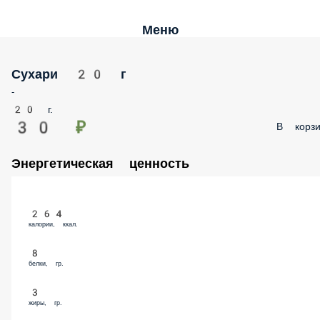
Меню
Сухари 20 г
-
20 г.
30 ₽
В корзи
Энергетическая ценность
264
калории, ккал.
8
белки, гр.
3
жиры, гр.