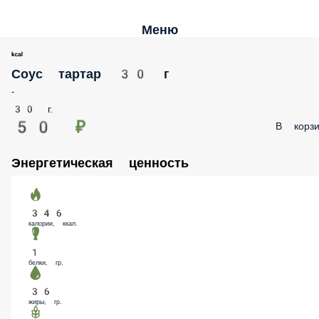
Меню
Соус тартар 30 г
-
30 г.
50 ₽
В корзи
Энергетическая ценность
346
калории, ккал.
1
белки, гр.
36
жиры, гр.