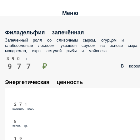
Меню
Филадельфия запечённая
Запеченный ролл со сливочным сыром, огурцом и слабосоленым
лососем, украшен соусом на основе сыра моцарелла, икры летучей
рыбы и майонеза
390 г.
977 ₽
В корз
Энергетическая ценность
271
калории, ккал.
8
белки, гр.
19