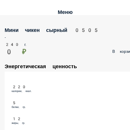
Меню
Мини чикен сырный 0505
-
240 г.
0 ₽
В корз
Энергетическая ценность
220
калории, ккал.
5
белки, гр.
12
жиры, гр.