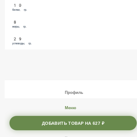
10
белки, гр.
8
жиры, гр.
29
углеводы, гр.
Профиль
Меню
Заказы
ДОБАВИТЬ ТОВАР НА
627 ₽
Корзина