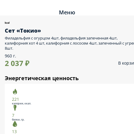
Меню
Сет «Токио»
Филадельфия с огурцом 4шт, филадельфия запеченная 4шт,
калифорния хот 4 шт, калифорния с лососем 4шт, запеченный с угр
8шт.
960 г.
2 037 ₽
В корз
Энергетическая ценность
221
калории, ккал.
7
белки, гр.
13